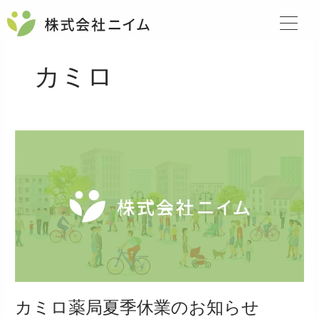
内
容
を
ス
カミロ
キ
ッ
プ
カ
ミ
ロ
薬
局
夏
季
休
業
の
お
カミロ薬局夏季休業のお知らせ
知