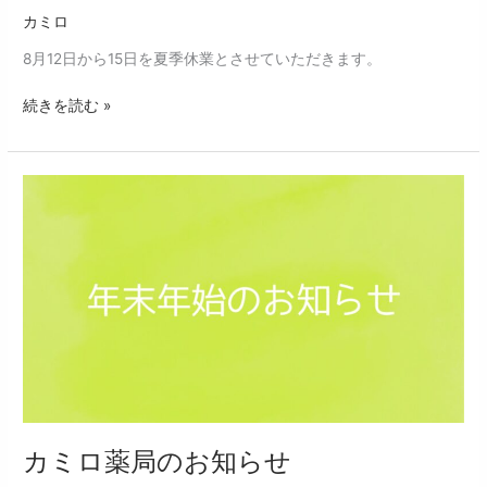
ら
カミロ
せ
8月12日から15日を夏季休業とさせていただきます。
続きを読む »
カ
ミ
ロ
薬
局
の
お
知
ら
せ
カミロ薬局のお知らせ