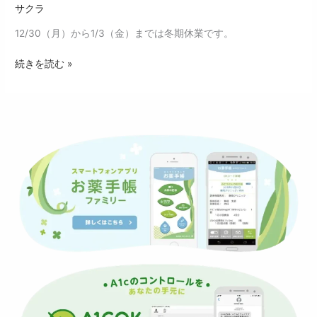
せ
サクラ
12/30（月）から1/3（金）までは冬期休業です。
続きを読む »