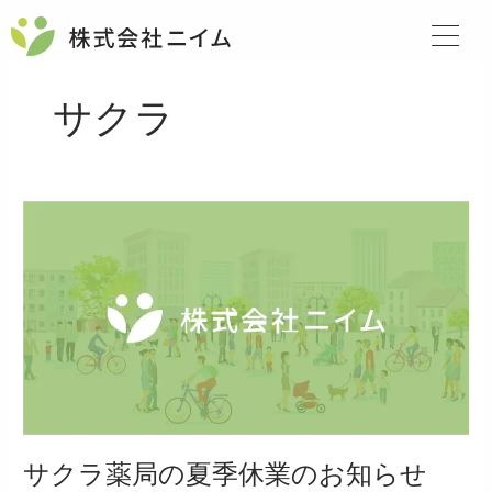
内
容
を
ス
サクラ
キ
ッ
プ
サ
ク
ラ
薬
局
の
夏
季
休
業
の
サクラ薬局の夏季休業のお知らせ
お