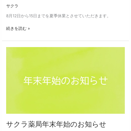
知
サクラ
ら
せ
8月12日から15日までを夏季休業とさせていただきます。
続きを読む »
サ
ク
ラ
薬
局
年
末
年
始
の
お
知
サクラ薬局年末年始のお知らせ
ら