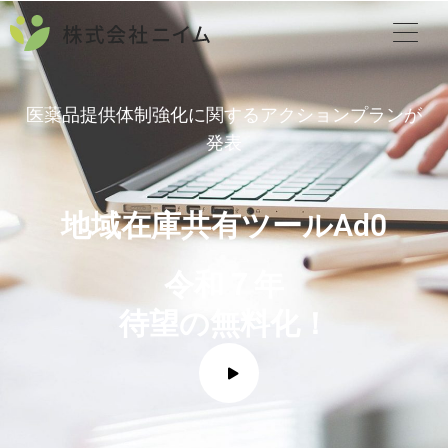
内
容
を
ス
キ
医薬品提供体制強化に関するアクションプランが
ッ
発表
プ
地域在庫共有ツールAd0
令和７年
待望の無料化！